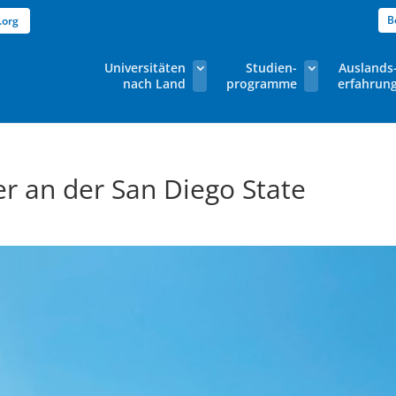
B
.org
Universitäten
Studien-
Auslands
nach Land
programme
erfahrun
r an der San Diego State