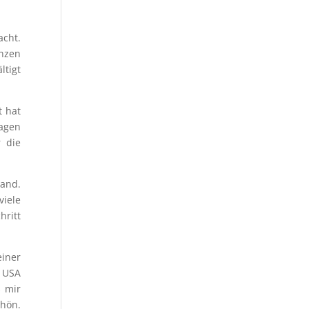
cht.
enzen
ltigt
t hat
lagen
 die
wand.
viele
hritt
iner
n USA
s mir
chön.