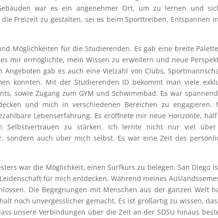
ebäuden war es ein angenehmer Ort, um zu lernen und sic
die Freizeit zu gestalten, sei es beim Sporttreiben, Entspannen i
nd Möglichkeiten für die Studierenden. Es gab eine breite Palett
 es mir ermöglichte, mein Wissen zu erweitern und neue Perspek
n Angeboten gab es auch eine Vielzahl von Clubs, Sportmannsch
men konnten. Mit der Studierenden ID bekommt man viele exklu
ents, sowie Zugang zum GYM und Schwimmbad. Es war spannend,
ntdecken und mich in verschiedenen Bereichen zu engagieren. 
ahlbare Lebenserfahrung. Es eröffnete mir neue Horizonte, half
Selbstvertrauen zu stärken. Ich lernte nicht nur viel über
, sondern auch über mich selbst. Es war eine Zeit des persönl
ers war die Möglichkeit, einen Surfkurs zu belegen. San Diego is
ue Leidenschaft für mich entdecken. Während meines Auslandsseme
schlossen. Die Begegnungen mit Menschen aus der ganzen Welt 
lt noch unvergesslicher gemacht. Es ist großartig zu wissen, das
dass unsere Verbindungen über die Zeit an der SDSU hinaus bes