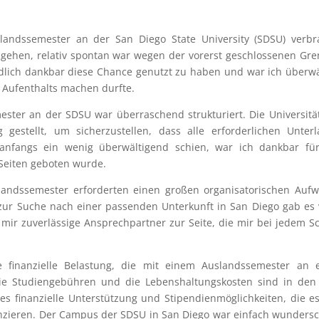
ndssemester an der San Diego State University (SDSU) verbra
gehen, relativ spontan war wegen der vorerst geschlossenen Gr
lich dankbar diese Chance genutzt zu haben und war ich überwä
 Aufenthalts machen durfte.
ter an der SDSU war überraschend strukturiert. Die Universitä
 gestellt, um sicherzustellen, dass alle erforderlichen Unter
 anfangs ein wenig überwältigend schien, war ich dankbar für
 Seiten geboten wurde.
landssemester erforderten einen großen organisatorischen Auf
ur Suche nach einer passenden Unterkunft in San Diego gab es 
mir zuverlässige Ansprechpartner zur Seite, die mir bei jedem Sc
e finanzielle Belastung, die mit einem Auslandssemester an e
 Die Studiengebühren und die Lebenshaltungskosten sind in de
s finanzielle Unterstützung und Stipendienmöglichkeiten, die e
nzieren. Der Campus der SDSU in San Diego war einfach wunders