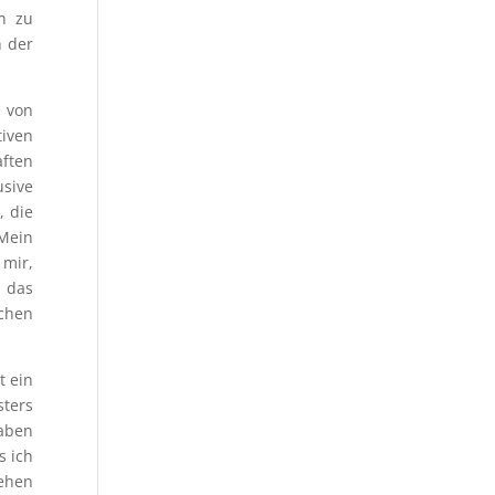
h zu
n der
e von
tiven
aften
sive
 die
Mein
 mir,
 das
ichen
t ein
sters
haben
s ich
tehen