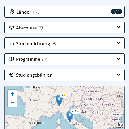
Länder
1
(26)
Abschluss
(5)
Studienrichtung
(9)
Programme
(54)
Studiengebühren
+
5
★
−
4.5
★