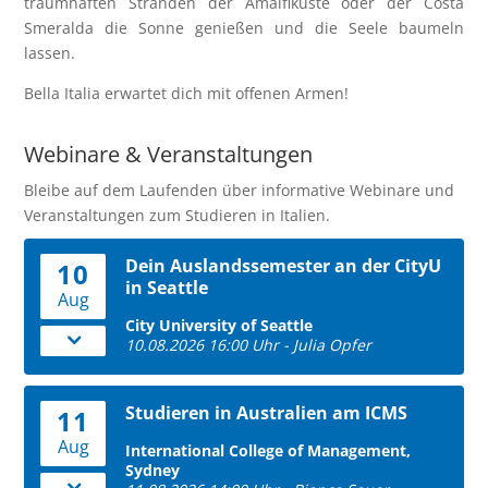
traumhaften Stränden der Amalfiküste oder der Costa
Smeralda die Sonne genießen und die Seele baumeln
lassen.
Bella Italia erwartet dich mit offenen Armen!
Webinare & Veranstaltungen
Bleibe auf dem Laufenden über informative Webinare und
Veranstaltungen zum Studieren in Italien.
Dein Auslandssemester an der CityU
10
in Seattle
Aug
City University of Seattle
10.08.2026 16:00 Uhr - Julia Opfer
Studieren in Australien am ICMS
11
Aug
International College of Management,
Sydney