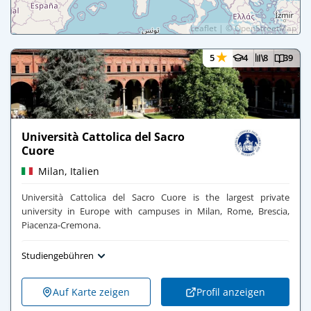
Leaflet
|
©
OpenStreetMap
★
5
4
8
39
Università Cattolica del Sacro
Cuore
Milan, Italien
Università Cattolica del Sacro Cuore is the largest private
university in Europe with campuses in Milan, Rome, Brescia,
Piacenza-Cremona.
Studiengebühren
Auf Karte zeigen
Profil anzeigen