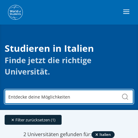
Studieren in Italien
Finde jetzt die richtige
Universität.
Entdecke
deine
Möglichkeiten
✕
Filter zurücksetzen (1)
×
2 Universitäten gefunden für:
Italien