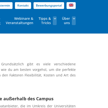
stermin
Kontakt
Bewerbungsportal
-
Webinare &
Tipps &
Über
g
Veranstaltungen
Tricks
uns
undsätzlich gibt es viele verschiedene
nd wie du am besten vorgehst, um die perfekte
 den Faktoren Flexibilität, Kosten und Art des
 außerhalb des Campus
ivatanbieter, die im Umkreis der Universitäten