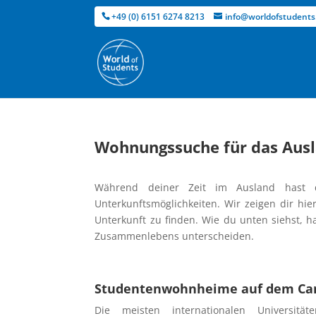
+49 (0) 6151 6274 8213
info@worldofstudents
Wohnungssuche für das Aus
Während deiner Zeit im Ausland hast d
Unterkunftsmöglichkeiten. Wir zeigen dir hie
Unterkunft zu finden. Wie du unten siehst, ha
Zusammenlebens unterscheiden.
Studentenwohnheime auf dem C
Die meisten internationalen Universitä