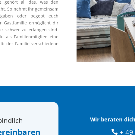
lie gehört all das, was den
cht. So nehmt ihr gemeinsam
Aufgaben oder begebt euch
 Gastfamilie ermöglicht dir
nur schwer zu erlangen sind.
du als Familienmitglied eine
lb der Familie verschiedene
bindlich
Wir beraten dich
ereinbaren
+ 49 