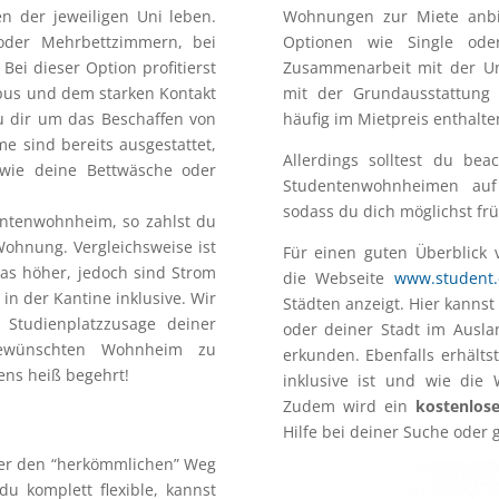
n der jeweiligen Uni leben.
Wohnungen zur Miete anbi
 oder Mehrbettzimmern, bei
Optionen wie Single od
ei dieser Option profitierst
Zusammenarbeit mit der Un
pus und dem starken Kontakt
mit der Grundausstattung 
u dir um das Beschaffen von
häufig im Mietpreis enthalte
 sind bereits ausgestattet,
Allerdings solltest du be
 wie deine Bettwäsche oder
Studentenwohnheimen au
sodass du dich möglichst frü
entenwohnheim, so zahlst du
Wohnung. Vergleichsweise ist
Für einen guten Überblick
as höher, jedoch sind Strom
die Webseite
www.student
in der Kantine inklusive. Wir
Städten anzeigt. Hier kannst
 Studienplatzzusage deiner
oder deiner Stadt im Ausla
gewünschten Wohnheim zu
erkunden. Ebenfalls erhälts
ens heiß begehrt!
inklusive ist und wie die
Zudem wird ein
kostenlose
Hilfe bei deiner Suche oder
über den “herkömmlichen” Weg
u komplett flexible, kannst