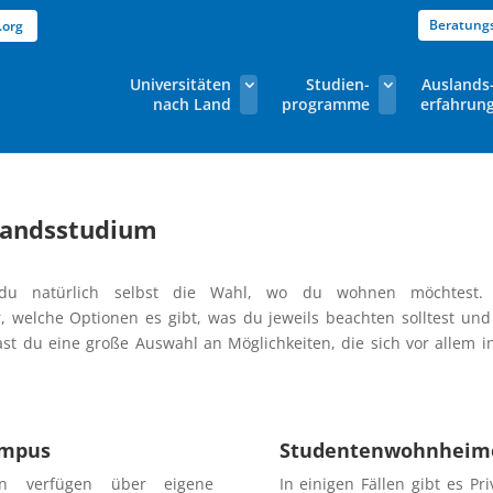
Beratung
.org
Universitäten
Studien-
Auslands
nach Land
programme
erfahrun
landsstudium
u natürlich selbst die Wahl, wo du wohnen möchtest. Gr
r, welche Optionen es gibt, was du jeweils beachten solltest u
st du eine große Auswahl an Möglichkeiten, die sich vor allem in
ampus
Studentenwohnheime
ten verfügen über eigene
In einigen Fällen gibt es Pr