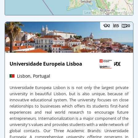
Leaflet
|
©
OpenStreetMap
2
5
20
Universidade Europeia Lisboa
Lisbon, Portugal
Universidade Europeia Lisbon is is not only the largest private
university in beautiful Lisbon, but is also unique, because of
innovative educational system. The university focuses on close
relationships to businesses which offers its students first-hand
experiences and real world research to encourage future
entrepreneurs. Internationalization is a major component of the
university's values and provides students with a wide network of
global contacts.
Our Three Academic Brands:
Universidade
Europeia: A comprehensive university offering programs in