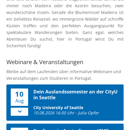
immer noch Madeira oder die Azoren besuchen, zwei
wunderschöne Inseln. Gerade die Blumeninsel Madeira ist
ein beliebtes Reiseziel, wo immergrüne Wälder auf schroffe
Küsten treffen und den perfekten Ausgangspunkt für
spektakuläre Wanderungen bieten. Ganz egal, welches
Abenteuer Du suchst, hier in Portugal wirst Du mit
Sicherheit fündig!
Webinare & Veranstaltungen
Bleibe auf dem Laufenden über informative Webinare und
Veranstaltungen zum Studieren in Portugal.
Dein Auslandssemester an der CityU
10
in Seattle
Aug
City University of Seattle
10.08.2026 16:00 Uhr - Julia Opfer