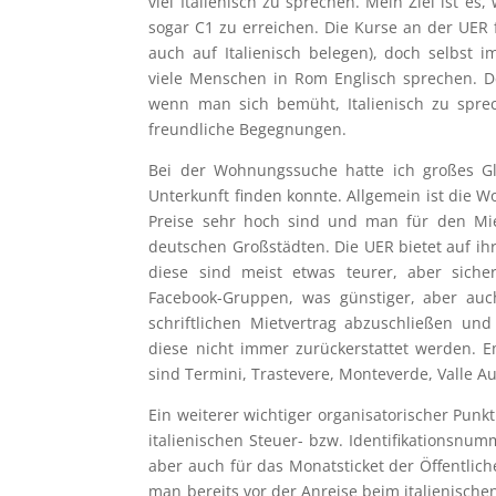
viel Italienisch zu sprechen. Mein Ziel ist e
sogar C1 zu erreichen. Die Kurse an der UER 
auch auf Italienisch belegen), doch selbst 
viele Menschen in Rom Englisch sprechen. D
wenn man sich bemüht, Italienisch zu sprec
freundliche Begegnungen.
Bei der Wohnungssuche hatte ich großes Gl
Unterkunft finden konnte. Allgemein ist die
Preise sehr hoch sind und man für den Mie
deutschen Großstädten. Die UER bietet auf i
diese sind meist etwas teurer, aber sich
Facebook-Gruppen, was günstiger, aber auch 
schriftlichen Mietvertrag abzuschließen un
diese nicht immer zurückerstattet werden.
sind Termini, Trastevere, Monteverde, Valle A
Ein weiterer wichtiger organisatorischer Punkt
italienischen Steuer- bzw. Identifikationsnum
aber auch für das Monatsticket der Öffentlich
man bereits vor der Anreise beim italienisch