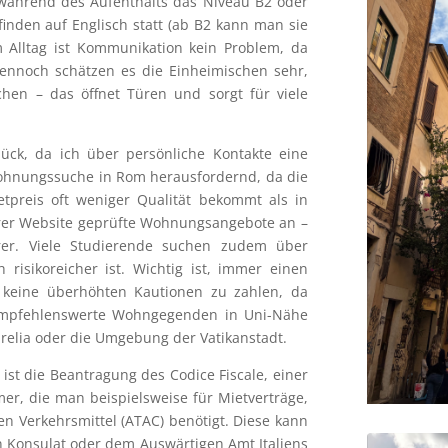
s, während des Aufenthalts das Niveau B2 oder
finden auf Englisch statt (ab B2 kann man sie
im Alltag ist Kommunikation kein Problem, da
ennoch schätzen es die Einheimischen sehr,
hen – das öffnet Türen und sorgt für viele
ück, da ich über persönliche Kontakte eine
 Wohnungssuche in Rom herausfordernd, da die
tpreis oft weniger Qualität bekommt als in
hrer Website geprüfte Wohnungsangebote an –
erer. Viele Studierende suchen zudem über
risikoreicher ist. Wichtig ist, immer einen
d keine überhöhten Kautionen zu zahlen, da
 Empfehlenswerte Wohngegenden in Uni-Nähe
urelia oder die Umgebung der Vatikanstadt.
 ist die Beantragung des Codice Fiscale, einer
mer, die man beispielsweise für Mietverträge,
en Verkehrsmittel (ATAC) benötigt. Diese kann
en Konsulat oder dem Auswärtigen Amt Italiens