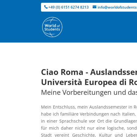
+49 (0) 6151 6274 8213
info@worldofstudents
Ciao Roma - Auslandsse
Università Europea di 
Meine Vorbereitungen und d
Mein Entschluss, mein Auslandssemester in R
habe ich familiäre Verbindungen nach Italien
in einer Sprachschule vor Ort die Grundlage
für mich daher nicht nur eine logische, son
Stadt vereint Geschichte, Kultur und Leb