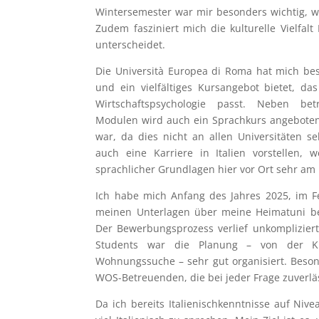
Wintersemester war mir besonders wichtig, w
Zudem fasziniert mich die kulturelle Vielfalt
unterscheidet.
Die Università Europea di Roma hat mich be
und ein vielfältiges Kursangebot bietet, 
Wirtschaftspsychologie passt. Neben betr
Modulen wird auch ein Sprachkurs angeboten 
war, da dies nicht an allen Universitäten sel
auch eine Karriere in Italien vorstellen
sprachlicher Grundlagen hier vor Ort sehr am 
Ich habe mich Anfang des Jahres 2025, im F
meinen Unterlagen über meine Heimatuni be
Der Bewerbungsprozess verlief unkomplizier
Students war die Planung – von der K
Wohnungssuche – sehr gut organisiert. Besond
WOS-Betreuenden, die bei jeder Frage zuverlä
Da ich bereits Italienischkenntnisse auf Niv