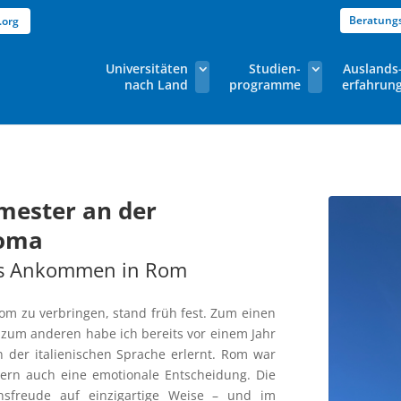
Beratung
.org
Universitäten
Studien-
Auslands
nach Land
programme
erfahrun
mester an der
Roma
as Ankommen in Rom
om zu verbringen, stand früh fest. Zum einen
, zum anderen habe ich bereits vor einem Jahr
n der italienischen Sprache erlernt. Rom war
dern auch eine emotionale Entscheidung. Die
ensfreude auf einzigartige Weise – und im